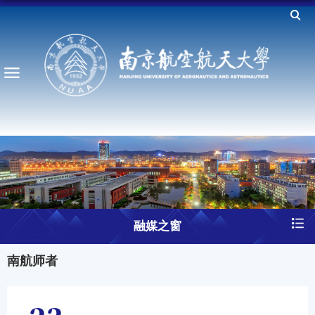
融媒之窗
南航师者