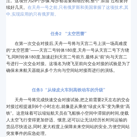
注。这项分为29个步骤,每步都需要精细控制,整个“加油”过程要持
续好几天。
在天舟一号之前,只有俄罗斯和美国掌握了这项技术,其
中,实现应用的只有俄罗斯。
任务2
“太空芭蕾”
在第一次交会对接后,天舟一号将与天宫二号上演一场高难度
的“太空芭蕾”——天宫二号转体180度,天舟一号从天宫二号下方绕
飞,同时转体180度,加速赶到天宫二号前方,最终从“前”向与天宫二
号进行一次交会对接。这项名为绕飞至前向交会对接的试验是为了
确保未来航天器能从多个方向与空间站对接而进行的演练。
任务3
“从绿皮火车到高铁动车的升级”
天舟一号将完成快速交会对接试验,把之前需要2天左右的交会
对接过程提速到6个小时左右,就像是从乘坐“绿皮火车”变为乘坐“高
铁”。这意味着可以缩短航天员在飞船狭小空间中滞留的时间,使载
人太空飞行变得更加舒适、惬意,还可以让无法经历长时间运输的
货品尽快送达,同时,更大程度上保障未来空间站的安全,方便空间站
突发事件的应急处理。