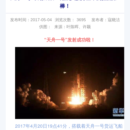
棒！
发布时间：2017-05-04
浏览次数：
3695
发布者：寇晓洁
供图：
来源：叶陈晖、许颖
“天舟一号”发射成功啦！
2017年4月20日19点41分，搭载着天舟一号货运飞船