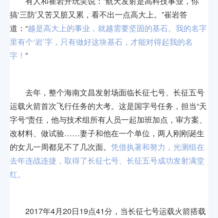
有人和崔岩开玩笑说：“航天发射是高科技事业，你
搞‘三防’又苦又脏又累，看不出一点高大上。”崔岩答
道：“
越是高大上的事业，就越需要坚固的基石。我的名字
里有个‘岩’字，只有做好这块基石，才能对得起我
的名
字！
”
去年，整个海南文昌发射场面临长征七号、长征五号
运载火箭首次飞行任务的大考。这是国字号任务，担当“天
字号”责任，他与技术组所有人员一起加班加点，审方案、
改材料、做试验……妻子和他在一个单位，两人刚刚诞生
的女儿一周都见不了几次面。
凭借执著和努力，光测组在
去年连战连捷，取得了长征七号、长征五号成功发射满堂
红。
2017年4月20日19点41分，当长征七号运载火箭搭载