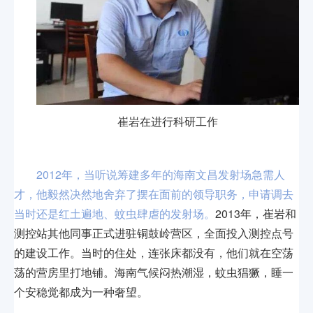
崔岩在进行科研工作
2012年，当听说筹建多年的海南文昌发射场急需人
才，他毅然决然地舍弃了摆在面前的领导职务，申请调去
当时还是红土遍地、蚊虫肆虐的发射场。
2013年，崔岩和
测控站其他同事正式进驻铜鼓岭营区，全面投入测控点号
的建设工作。当时的住处，连张床都没有，他们就在空荡
荡的营房里打地铺。海南气候闷热潮湿，蚊虫猖獗，睡一
个安稳觉都成为一种奢望。