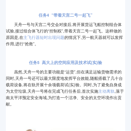
任务4
“带着天宫二号一起飞”
天舟一号与天宫二号交会对接后,将开展货运飞船控制组合体
试验,接过组合体飞行的“控制权”,带着天宫二号一起飞。这样做的
原因是,在
主飞行器短时出现问题
的情况下,另一航天器就可以发挥
作用,进行“抢救”。
任务5
高大上的空间应用及技术试(实)验
虽然,天舟一号的主要功能是“运货”,但在满足运输货物需求的
同时,天舟一号还可以最大限度地发挥平台效能,随船搭载了几十台
载荷设备,将在轨开展十余项载荷试(实)验。同时,为了避免自身成
为太空垃圾,天舟一号将在完成飞行任务后,首次实施
主动离轨
,落于
南太平洋预定安全海域,为打造一个洁净、安全的太空环境作出贡
献。