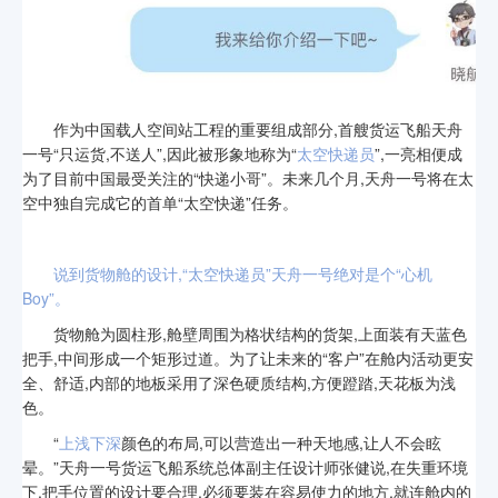
作为中国载人空间站工程的重要组成部分,首艘货运飞船天舟
一号“只运货,不送人”,因此被形象地称为“
太空快递员
”,一亮相便成
为了目前中国最受关注的“快递小哥”。未来几个月,天舟一号将在太
空中独自完成它的首单“太空快递”任务。
说到货物舱的设计,“太空快递员”天舟一号绝对是个“心机
Boy”。
货物舱为圆柱形,舱壁周围为格状结构的货架,上面装有天蓝色
把手,中间形成一个矩形过道。为了让未来的“客户”在舱内活动更安
全、舒适,内部的地板采用了深色硬质结构,方便蹬踏,天花板为浅
色。
“
上浅下深
颜色的布局,可以营造出一种天地感,让人不会眩
晕。”天舟一号货运飞船系统总体副主任设计师张健说,在失重环境
下,把手位置的设计要合理,必须要装在容易使力的地方,就连舱内的