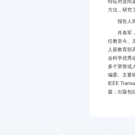
特征对逆向
方法，研究
报告人
肖条军
任教至今。
人获教育部
会科学优秀成
多个荣誉或人才计
编委。主要研究
IEEE Tra
篇；出版包