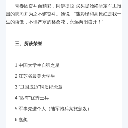
青春因奋斗而精彩，阿伊提拉·买买提始终坚定军工报
国的志向并为之不懈奋斗。她说：“迷彩绿和高原红是我一
生的骄傲，不惧严寒的格桑花，永远向阳盛开！”
三、所获荣誉
1.中国大学生自强之星
2.江苏省最美大学生
3.“卫国戍边”铜质纪念章
4.“四有”优秀士兵
5.军事先进个人（陆军炮兵某旅颁发）
6.嘉奖