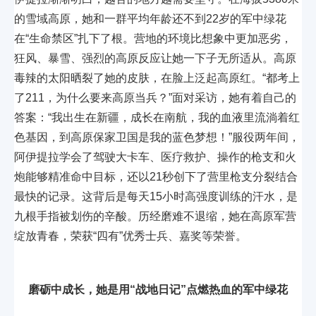
的雪域高原，她和一群平均年龄还不到22岁的军中绿花
在“生命禁区”扎下了根。营地的环境比想象中更加恶劣，
狂风、暴雪、强烈的高原反应让她一下子无所适从。高原
毒辣的太阳晒裂了她的皮肤，在脸上泛起高原红。“都考上
了211，为什么要来高原当兵？”面对采访，她有着自己的
答案：“我出生在新疆，成长在南航，我的血液里流淌着红
色基因，到高原保家卫国是我的蓝色梦想！”服役两年间，
阿伊提拉学会了驾驶大卡车、医疗救护、操作的枪支和火
炮能够精准命中目标，还以21秒创下了营里枪支分裂结合
最快的记录。这背后是每天15小时高强度训练的汗水，是
九根手指被划伤的辛酸。历经磨难不退缩，她在高原军营
绽放青春，荣获“四有”优秀士兵、嘉奖等荣誉。
磨砺中成长，她是用“战地日记”点燃热血的军中绿花