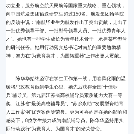
功立业，服务航空航天民航等国家重大战略、重点领域，
向中国航发集团输送研究生超过150名。航发集团给学院
的反馈中说：“南航毕业生为航发作出了突出贡献，走出了
一批优秀领导干部、一批型号领导人员、一批优秀青年人
才”。她也有一些学生成长为青年技术骨干，承担某些型号
的研制任务。她用行动落实总书记对南航的重要勉励精
神，努力在“为党育英才，为国铸重器”上作出更大贡献。
陈华华始终坚守在学生工作第一线，用春风化雨的温
暖将思政教育做到学生心里。她先后获得全国“十佳标
兵”辅导员、第九届江苏省高校辅导员素质能力大赛一等
奖、江苏省“最美高校辅导员”、“苏乡永助”“发展型资助育
人工作案例”优秀案例等荣誉。更为可喜的是在她的影响和
感染下，8位学生接力成为南航辅导员。陈华华坚持用实
际行动践行“为党育人、为国育才”的光荣使命。