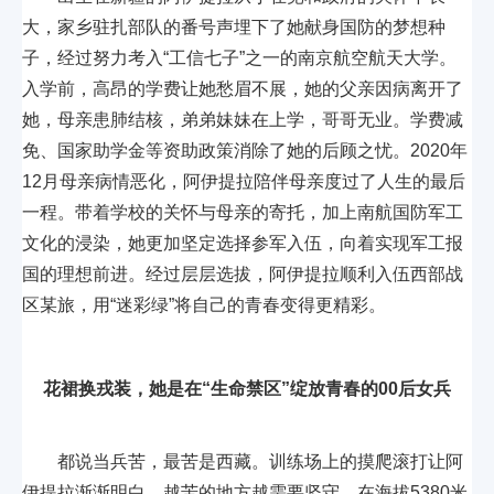
大，家乡驻扎部队的番号声埋下了她献身国防的梦想种
子，经过努力考入“工信七子”之一的南京航空航天大学。
入学前，高昂的学费让她愁眉不展，她的父亲因病离开了
她，母亲患肺结核，弟弟妹妹在上学，哥哥无业。学费减
免、国家助学金等资助政策消除了她的后顾之忧。2020年
12月母亲病情恶化，阿伊提拉陪伴母亲度过了人生的最后
一程。带着学校的关怀与母亲的寄托，加上南航国防军工
文化的浸染，她更加坚定选择参军入伍，向着实现军工报
国的理想前进。经过层层选拔，阿伊提拉顺利入伍西部战
区某旅，用“迷彩绿”将自己的青春变得更精彩。
花裙换戎装，她是在“生命禁区”绽放青春的00后女兵
都说当兵苦，最苦是西藏。训练场上的摸爬滚打让阿
伊提拉渐渐明白，越苦的地方越需要坚守。在海拔5380米