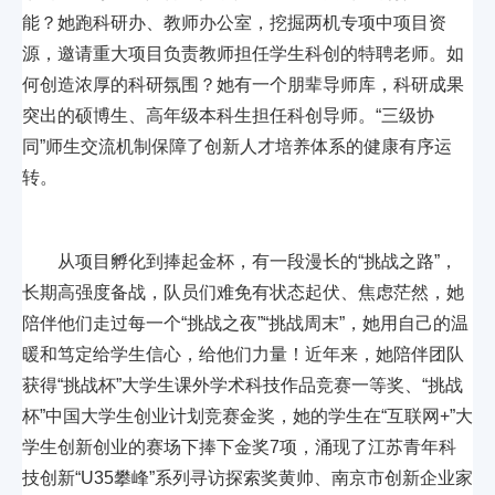
能？她跑科研办、教师办公室，挖掘两机专项中项目资
源，邀请重大项目负责教师担任学生科创的特聘老师。如
何创造浓厚的科研氛围？她有一个朋辈导师库，科研成果
突出的硕博生、高年级本科生担任科创导师。“三级协
同”师生交流机制保障了创新人才培养体系的健康有序运
转。
从项目孵化到捧起金杯，有一段漫长的“挑战之路”，
长期高强度备战，队员们难免有状态起伏、焦虑茫然，她
陪伴他们走过每一个“挑战之夜”“挑战周末”，她用自己的温
暖和笃定给学生信心，给他们力量！近年来，她陪伴团队
获得“挑战杯”大学生课外学术科技作品竞赛一等奖、“挑战
杯”中国大学生创业计划竞赛金奖，她的学生在“互联网+”大
学生创新创业的赛场下捧下金奖7项，涌现了江苏青年科
技创新“U35攀峰”系列寻访探索奖黄帅、南京市创新企业家