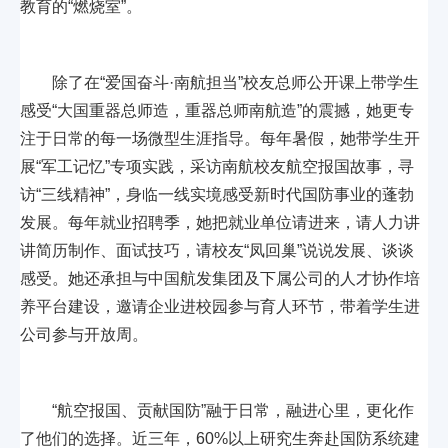
教育的“燃烧室”。
除了在“爱国奋斗·南航担当”校友总师公开课上带学生
感受“大国重器总师造，重器总师南航造”的震撼，她更专
注于日常的每一场微型生涯指导。每年暑假，她带学生开
展“军工记忆”专项实践，采访南航校友航空报国故事，寻
访“三线精神”，身临一线实境感受新时代国防事业的蓬勃
发展。每年就业招聘季，她把就业单位请进来，请人力讲
讲简历制作、面试技巧，请校友“凤回巢”说说发展、谈谈
感受。她还承担与中国航发集团及下属公司的人才协作培
养平台建设，邀请企业进校园参与育人环节，带着学生进
公司参与开放周。
“航空报国、贡献国防”融于日常，融进心里，更化作
了他们的选择。近三年，60%以上研究生奔赴国防系统建