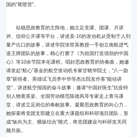
国的“尾喷管”。
站稳思政教育的主阵地，她立足党课、团课、月讲
评、信仰公开课等平台，讲述直-10的发动机从受制于人到
量产出口的故事，讲述学院张世英教授一手创立南航进气
道王牌团队的故事，精心打磨了《为祖国打造强劲的中国
心》等10余节院本化课程。唱好思政教育的协奏曲，她邀
请发起“航心”基金的航空发动机专家甘晓华院士，“八一勋
章”获得者、英雄试飞员李中华等杰出院友作客“能动讲
堂”，讲述航空报国的奋斗故事；邀请“中国好医生”抗疫特
别人物黄英姿、全国劳动模范陈德风等专家走上青马课
堂，讲述立足岗位的奉献故事。凝聚思政教育的向心力，
她探索将党团支部建立在重大课题组和科研项目团队，形
成“纵向为主、横纵结合”模式，将党团建设与科研攻关同
频共振。