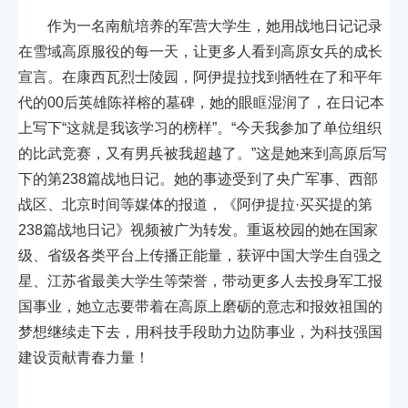
作为一名南航培养的军营大学生，她用战地日记记录
在雪域高原服役的每一天，让更多人看到高原女兵的成长
宣言。在康西瓦烈士陵园，阿伊提拉找到牺牲在了和平年
代的00后英雄陈祥榕的墓碑，她的眼眶湿润了，在日记本
上写下“这就是我该学习的榜样”。“今天我参加了单位组织
的比武竞赛，又有男兵被我超越了。”这是她来到高原后写
下的第238篇战地日记。她的事迹受到了央广军事、西部
战区、北京时间等媒体的报道，《阿伊提拉·买买提的第
238篇战地日记》视频被广为转发。重返校园的她在国家
级、省级各类平台上传播正能量，获评中国大学生自强之
星、江苏省最美大学生等荣誉，带动更多人去投身军工报
国事业，她立志要带着在高原上磨砺的意志和报效祖国的
梦想继续走下去，用科技手段助力边防事业，为科技强国
建设贡献青春力量！