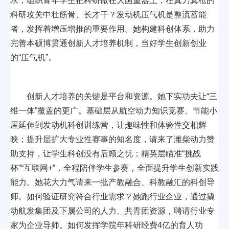
求，组织青年学生把科研做在大国重器上，在真刀真枪的
科研攻关中壮筋骨、长才干？发动机压气机是整流蓄能
者，发挥着增压增推的重要作用。她构建科创体系，助力
完善本硕博贯通创新人才培养机制，当好学生创新创业
的“压气机”。
创新人才培养的关键是平台和资源。她下实功夫让“三
维一体”覆盖的更广。基础层从航空动力知识竞赛、节能小
屋延伸到发动机科创训练营，让趣味性和体验性交相辉
映；提升层扩大专业性赛事的知名度，请来了潍柴动力赞
助支持，让学生科创没有后顾之忧；精英层瞄准“挑战
杯”“互联网+”，全程陪伴学生参赛，全面提升学生创新实践
能力。她花大力气请来一批产教融合、科教融汇的科创导
师。如何验证研究符合行业需求？她跑行业企业，通过撬
动航发集团及下属公司的人力、共青团资源，聘请行业专
家为企业导师。如何发挥学院年科研经费4亿的育人功