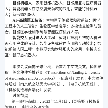
智能机器人
：家用智能机器人；智能康复与医疗机器
人；智能机器人在航空航天领域的应用；智能特种机器
人；新形态机器人。
AI+
高端医工装备
：生物医学传感器和微系统；医学
工程中的人工智能；生物医学信息学；多模信息检测与融
合；智能医学检测系统与智能医疗机器人等。
智能交互设计与人因工程
：智能计算机系统的人机界
面和用户体验设计、智能设备或软件应用的互动技术；智
能系统人因工程；虚拟现实和增强现实的应用；多模态交
互；新形态机器人。
本次会议面向全球征稿，语言为中文或英文，择优录
取。
英文稿件将推荐到《
Transactions of Nanjing University
of Aeronautics and Astronautics
》（
EI
索引）发表；中文稿件
将通过《南京航空航天大学学报》、《电子机械工程》、
《机械制造与自动化》发表。
时间节点：
第一轮征稿截止：
2023
年
11
月
1
日，
1
页摘要（模板见
附件
1
），制作会议论文集；