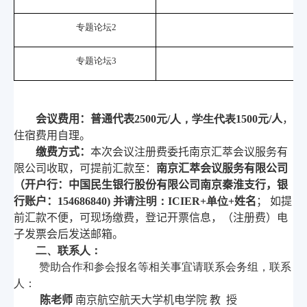
专题论坛
2
专题论坛
3
会议费用：
普通代表
2500
元
/
人，学生代表
1500
元
/
人
，
住宿费用自理。
缴费方式：
本次会议注册费委托南京汇萃会议服务有
限公司收取，可提前汇款至：
南京汇萃会议服务有限公司
（开户行：中国民生银行股份有限公司南京秦淮支行，银
行账户：
154686840)
并请注明：
ICIER+
单位
+
姓名
； 如提
前汇款不便，可现场缴费，登记开票信息，（注册费）电
子发票会后发送邮箱。
二、联系人：
赞助合作和参会报名等相关事宜请联系会务组，联系
人：
陈老师
南京航空航天大学机电学院 教 授