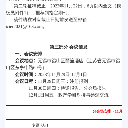
第二轮征稿截止：
2023
年
11
月
22
日，
6
页以内全文（模
板见附件
1
），推荐到指定期刊。
稿件请在对应截止日期前发送至邮箱：
icier2021@163.com
。
第三部分 会议信息
一、会议安排
会议地点：
无锡市锡山区丽笙酒店（江苏省无锡市锡
山区东亭中路
69
号）
会议时间：
2023
年
11
月
29
日
-12
月
1
日
会议日程：
11
月
29
日周三：注册报到
11
月
30
日周四：特邀报告、分会场报告
12
月
1
日周五：政产学研对接与参观交流
分会场安排（
11
月
30
专题论坛
1