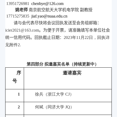
13951726981
chenbye@126.com
姚老师
南京航空航天大学机电学院 副教授
17715275835
jiaf.yao@nuaa.edu.cn
请与会代
表尽快将会议回执发送至会务组邮箱：
icier2021@163.com
。
为便于开票，请准确填写本单位社会
统一信用代码。回执截止日期：
2023
年
11
月
22
日，回执详
见附件
2.
第四部分 拟邀嘉宾名单（持续更新中）
序
邀请嘉宾
号
1
徐兵（浙江大学
CJ
）
2
何斌（同济大学
JQ
）